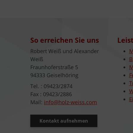
So erreichen Sie uns
Leis
Robert Weiß und Alexander
M
Weiß
B
Fraunhoferstraße 5
M
94333 Geiselhöring
F
T
Tel. : 09423/2874
W
Fax : 09423/2886
E
Mail:
info@holz-weiss.com
Kontakt aufnehmen