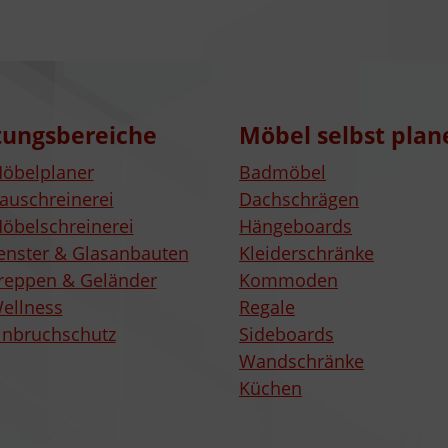
tungsbereiche
Möbel selbst plan
öbelplaner
Badmöbel
auschreinerei
Dachschrägen
öbelschreinerei
Hängeboards
enster & Glasanbauten
Kleiderschränke
reppen & Geländer
Kommoden
ellness
Regale
inbruchschutz
Sideboards
Wandschränke
Küchen