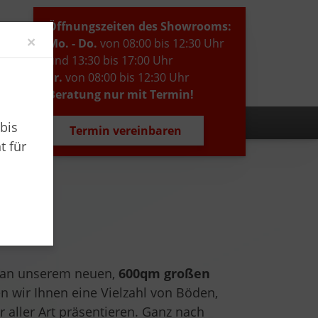
Öffnungszeiten des Showrooms:
Close
×
Mo. - Do.
von 08:00 bis 12:30 Uhr
und 13:30 bis 17:00 Uhr
Fr.
von 08:00 bis 12:30 Uhr
Beratung nur mit Termin!
bis
Termin vereinbaren
t für
en an unserem neuen,
600qm großen
n wir Ihnen eine Vielzahl von Böden,
 aller Art präsentieren. Ganz nach