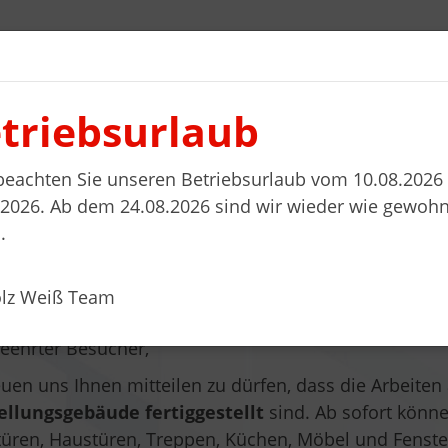
triebsurlaub
l planen
Wohnwelten
Stellenanzeigen
Kontakt
 beachten Sie unseren Betriebsurlaub vom 10.08.2026 
.2026. Ab dem 24.08.2026 sind wir wieder wie gewohn
.
sstellung
olz Weiß Team
eehrter Besucher,
euen uns Ihnen mitteilen zu dürfen, dass die Arbeit
ellungsgebäude fertiggestellt
sind. Ab sofort könne
üren, Haustüren, Treppen, Küchen, Möbel und Fenster