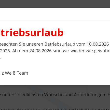
triebsurlaub
l planen
Wohnwelten
Stellenanzeigen
Kontakt
 beachten Sie unseren Betriebsurlaub vom 10.08.2026 
.2026. Ab dem 24.08.2026 sind wir wieder wie gewohn
.
 überzeugend
olz Weiß Team
 unterschiedlichsten Wünsche und Anforderungen. Hi