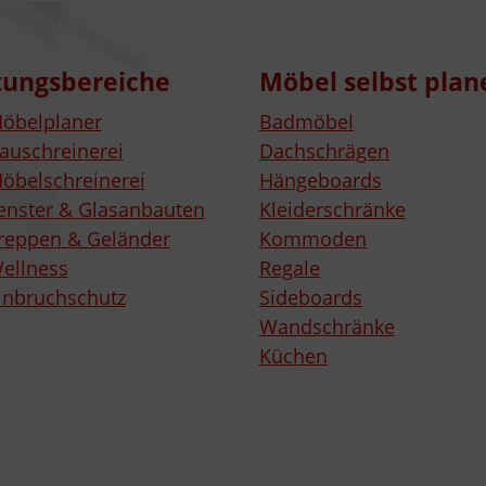
tungsbereiche
Möbel selbst plan
öbelplaner
Badmöbel
auschreinerei
Dachschrägen
öbelschreinerei
Hängeboards
enster & Glasanbauten
Kleiderschränke
reppen & Geländer
Kommoden
ellness
Regale
inbruchschutz
Sideboards
Wandschränke
Küchen