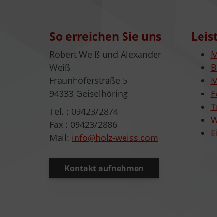
So erreichen Sie uns
Leis
Robert Weiß und Alexander
M
Weiß
B
Fraunhoferstraße 5
M
94333 Geiselhöring
F
T
Tel. : 09423/2874
W
Fax : 09423/2886
E
Mail:
info@holz-weiss.com
Kontakt aufnehmen