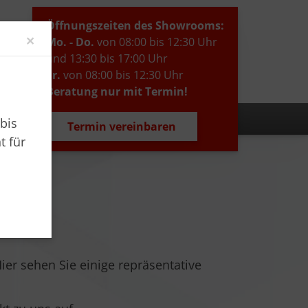
Öffnungszeiten des Showrooms:
Close
×
Mo. - Do.
von 08:00 bis 12:30 Uhr
und 13:30 bis 17:00 Uhr
Fr.
von 08:00 bis 12:30 Uhr
Beratung nur mit Termin!
bis
Termin vereinbaren
t für
er sehen Sie einige repräsentative