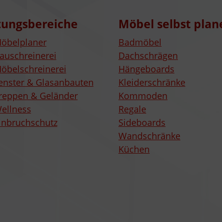
tungsbereiche
Möbel selbst plan
öbelplaner
Badmöbel
auschreinerei
Dachschrägen
öbelschreinerei
Hängeboards
enster & Glasanbauten
Kleiderschränke
reppen & Geländer
Kommoden
ellness
Regale
inbruchschutz
Sideboards
Wandschränke
Küchen