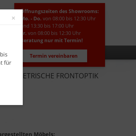
Öffnungszeiten des Showrooms:
Close
×
Mo. - Do.
von 08:00 bis 12:30 Uhr
und 13:30 bis 17:00 Uhr
Fr.
von 08:00 bis 12:30 Uhr
Beratung nur mit Termin!
bis
Termin vereinbaren
t für
 SYMMETRISCHE FRONTOPTIK
g:
rgestellten Möbels: