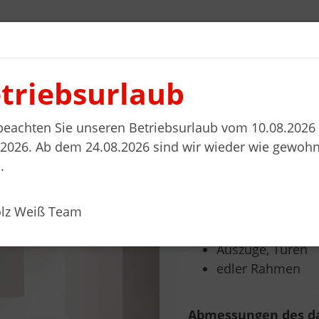
triebsurlaub
l planen
Wohnwelten
Stellenanzeigen
Kontakt
 beachten Sie unseren Betriebsurlaub vom 10.08.2026 
.2026. Ab dem 24.08.2026 sind wir wieder wie gewohn
.
UNTERSCHRANK,
Produktbeschreibun
olz Weiß Team
zeitloses Design
Auszüge, Türen
edler Rahmen
Abmessungen des da