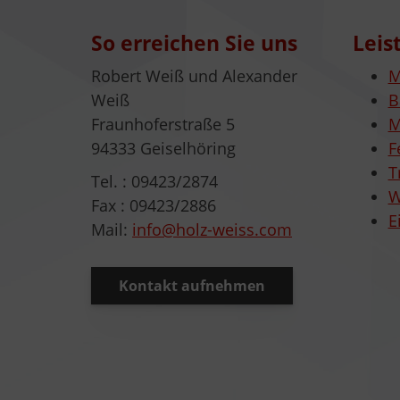
So erreichen Sie uns
Leis
Robert Weiß und Alexander
M
Weiß
B
Fraunhoferstraße 5
M
94333 Geiselhöring
F
T
Tel. : 09423/2874
W
Fax : 09423/2886
E
Mail:
info@holz-weiss.com
Kontakt aufnehmen