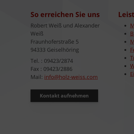
So erreichen Sie uns
Leis
Robert Weiß und Alexander
M
Weiß
B
Fraunhoferstraße 5
M
94333 Geiselhöring
F
T
Tel. : 09423/2874
W
Fax : 09423/2886
E
Mail:
info@holz-weiss.com
Kontakt aufnehmen