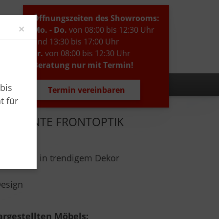
Öffnungszeiten des Showrooms:
Close
×
Mo. - Do.
von 08:00 bis 12:30 Uhr
und 13:30 bis 17:00 Uhr
Fr.
von 08:00 bis 12:30 Uhr
Beratung nur mit Termin!
bis
Termin vereinbaren
t für
ARKANTE FRONTOPTIK
g:
e Fronten in trendigem Dekor
esign
rgestellten Möbels: