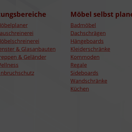
tungsbereiche
Möbel selbst plan
öbelplaner
Badmöbel
auschreinerei
Dachschrägen
öbelschreinerei
Hängeboards
enster & Glasanbauten
Kleiderschränke
reppen & Geländer
Kommoden
ellness
Regale
inbruchschutz
Sideboards
Wandschränke
Küchen