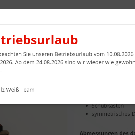
triebsurlaub
l planen
Wohnwelten
Stellenanzeigen
Kontakt
 beachten Sie unseren Betriebsurlaub vom 10.08.2026 
.2026. Ab dem 24.08.2026 sind wir wieder wie gewohn
.
HÄNGEBOARD, M
Produktbeschreibun
olz Weiß Team
zurückspringend
Schubkästen
symmetrisches D
Abmessungen des da