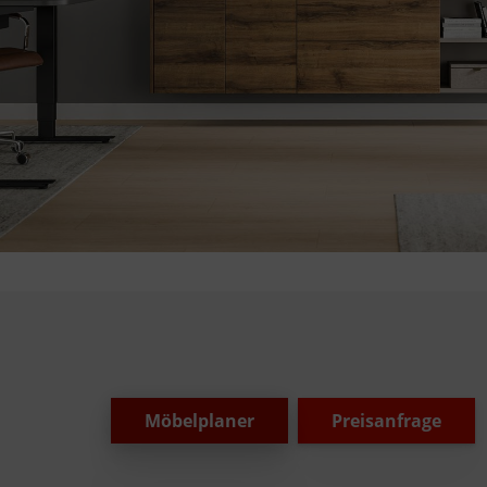
Möbelplaner
Preisanfrage