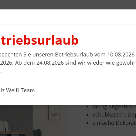
triebsurlaub
l planen
Wohnwelten
Stellenanzeigen
Kontakt
 beachten Sie unseren Betriebsurlaub vom 10.08.2026 
.2026. Ab dem 24.08.2026 sind wir wieder wie gewohn
.
HÄNGEBOARD, O
ELEMENTE
olz Weiß Team
Produktbeschreibun
farbig abgestim
Schubkästen, Do
einfache Dekora