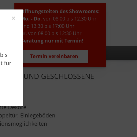
Öffnungszeiten des Showrooms:
Close
×
Mo. - Do.
von 08:00 bis 12:30 Uhr
und 13:30 bis 17:00 Uhr
Fr.
von 08:00 bis 12:30 Uhr
Beratung nur mit Termin!
bis
Termin vereinbaren
t für
FFENE UND GESCHLOSSENE
g:
mte Dekore
ppeltür, Einlegeböden
tionsmöglichkeiten