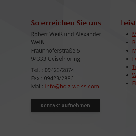
So erreichen Sie uns
Leis
Robert Weiß und Alexander
M
Weiß
B
Fraunhoferstraße 5
M
94333 Geiselhöring
F
T
Tel. : 09423/2874
W
Fax : 09423/2886
E
Mail:
info@holz-weiss.com
Kontakt aufnehmen