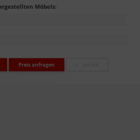
rgestellten Möbels:
Preis anfragen
zurück