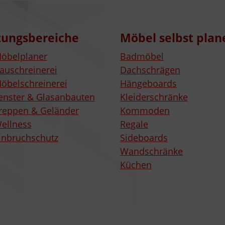
tungsbereiche
Möbel selbst plan
öbelplaner
Badmöbel
auschreinerei
Dachschrägen
öbelschreinerei
Hängeboards
enster & Glasanbauten
Kleiderschränke
reppen & Geländer
Kommoden
ellness
Regale
inbruchschutz
Sideboards
Wandschränke
Küchen