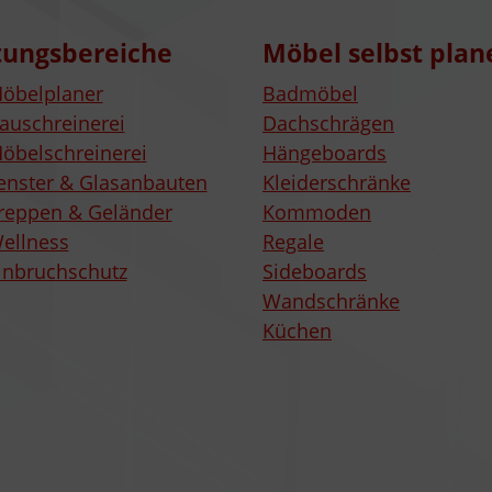
tungsbereiche
Möbel selbst plan
öbelplaner
Badmöbel
auschreinerei
Dachschrägen
öbelschreinerei
Hängeboards
enster & Glasanbauten
Kleiderschränke
reppen & Geländer
Kommoden
ellness
Regale
inbruchschutz
Sideboards
Wandschränke
Küchen