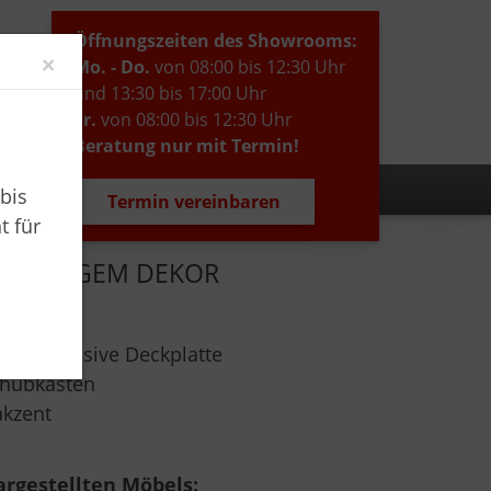
Öffnungszeiten des Showrooms:
Close
×
Mo. - Do.
von 08:00 bis 12:30 Uhr
und 13:30 bis 17:00 Uhr
Fr.
von 08:00 bis 12:30 Uhr
Beratung nur mit Termin!
bis
Termin vereinbaren
t für
TRENDIGEM DEKOR
g:
durch massive Deckplatte
chubkästen
akzent
rgestellten Möbels: