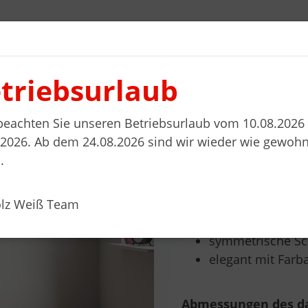
triebsurlaub
l planen
Wohnwelten
Stellenanzeigen
Kontakt
 beachten Sie unseren Betriebsurlaub vom 10.08.2026 
.2026. Ab dem 24.08.2026 sind wir wieder wie gewohn
.
LOWBOARD, IN 
Produktbeschreibun
olz Weiß Team
spezieller Look 
symmetrische S
elegant mit Farb
Abmessungen des da