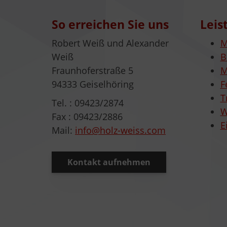
So erreichen Sie uns
Leis
Robert Weiß und Alexander
M
Weiß
B
Fraunhoferstraße 5
M
94333 Geiselhöring
F
T
Tel. : 09423/2874
W
Fax : 09423/2886
E
Mail:
info@holz-weiss.com
Kontakt aufnehmen