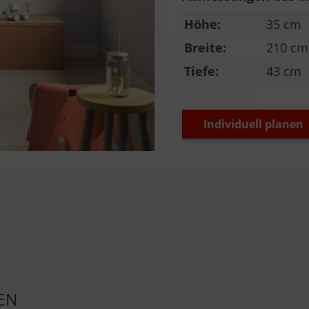
Höhe:
35 cm
Breite:
210 cm
Tiefe:
43 cm
Individuell planen
EN