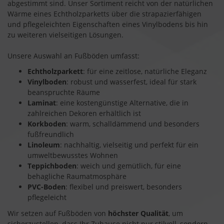
abgestimmt sind. Unser Sortiment reicht von der natürlichen
Wärme eines Echtholzparketts über die strapazierfähigen
und pflegeleichten Eigenschaften eines Vinylbodens bis hin
zu weiteren vielseitigen Lösungen.
Unsere Auswahl an Fußböden umfasst:
Echtholzparkett
: für eine zeitlose, natürliche Eleganz
Vinylboden
: robust und wasserfest, ideal für stark
beanspruchte Räume
Laminat
: eine kostengünstige Alternative, die in
zahlreichen Dekoren erhältlich ist
Korkboden
: warm, schalldämmend und besonders
fußfreundlich
Linoleum
: nachhaltig, vielseitig und perfekt für ein
umweltbewusstes Wohnen
Teppichboden
: weich und gemütlich, für eine
behagliche Raumatmosphäre
PVC-Boden
: flexibel und preiswert, besonders
pflegeleicht
Wir setzen auf Fußböden von
höchster Qualität
, um
sicherzustellen, dass Ihr Zuhause nicht nur stilvoll, sondern