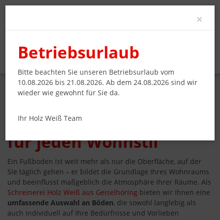
Clo
×
Betriebsurlaub
Bitte beachten Sie unseren Betriebsurlaub vom
10.08.2026 bis 21.08.2026. Ab dem 24.08.2026 sind wir
wieder wie gewohnt für Sie da.
Hochwertiger Fußboden
Ihr Holz Weiß Team
für jeden Wohnstil
Ein Fußboden ist weit mehr als nur die Oberfläche, auf der
Sie täglich gehen – er bildet die Grundlage Ihres Wohnraums
und beeinflusst maßgeblich die Atmosphäre Ihrer Räume. Als
Schreinerei Holz Weiß aus Geiselhöring
bieten wir Ihnen eine
umfassende Auswahl an Böden
, die sowohl langlebig als
auch individuell auf Ihre Bedürfnisse und Vorlieben