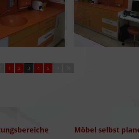
1
2
3
4
5
tungsbereiche
Möbel selbst plan