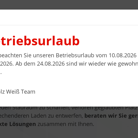
triebsurlaub
l planen
Wohnwelten
Stellenanzeigen
Kontakt
 beachten Sie unseren Betriebsurlaub vom 10.08.2026 
.2026. Ab dem 24.08.2026 sind wir wieder wie gewohn
.
jektmöbel
olz Weiß Team
en Stauraum zu schaffen, verloren geglaubten Platz 
echenderen Laden zu entwerfen,
beraten wir Sie ge
kte Lösungen
zusammen mit Ihnen.