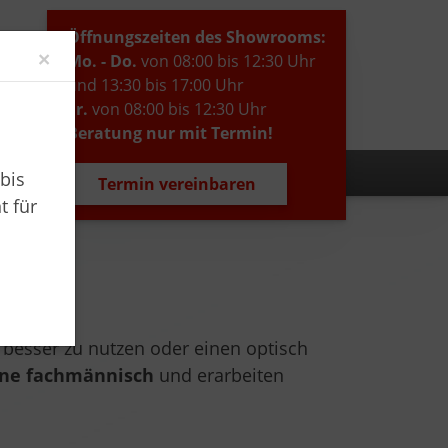
Öffnungszeiten des Showrooms:
Close
×
Mo. - Do.
von 08:00 bis 12:30 Uhr
und 13:30 bis 17:00 Uhr
Fr.
von 08:00 bis 12:30 Uhr
Beratung nur mit Termin!
bis
Termin vereinbaren
t für
besser zu nutzen oder einen optisch
rne fachmännisch
und erarbeiten