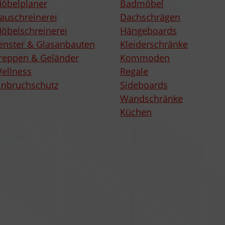
öbelplaner
Badmöbel
auschreinerei
Dachschrägen
öbelschreinerei
Hängeboards
enster & Glasanbauten
Kleiderschränke
reppen & Geländer
Kommoden
ellness
Regale
inbruchschutz
Sideboards
Wandschränke
Küchen