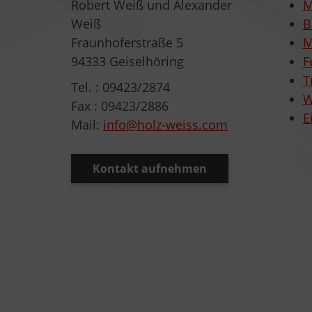
Robert Weiß und Alexander
M
Weiß
B
Fraunhoferstraße 5
M
94333 Geiselhöring
F
T
Tel. : 09423/2874
W
Fax : 09423/2886
E
Mail:
info@holz-weiss.com
Kontakt aufnehmen